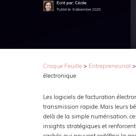
Ecrit par: Cécile
Publié le:
9 décembre 2025
Croque Feuille
>
Entrepreneuriat
électronique
Les logiciels de facturation élect
transmission rapide. Mais leurs b
delà de la simple numérisation, ces
insights stratégiques et renforcen
cachés qui peuvent redéfinir la ges