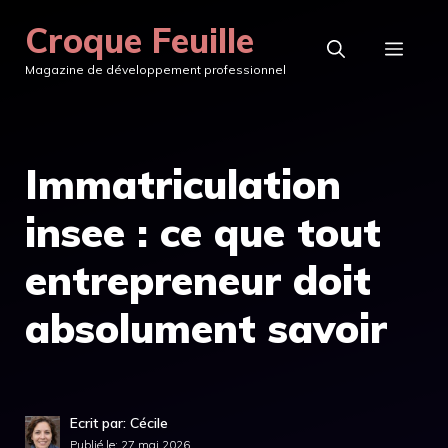
Aller
Croque Feuille
au
MEN
Magazine de développement professionnel
contenu
Immatriculation
insee : ce que tout
entrepreneur doit
absolument savoir
Ecrit par: Cécile
Publié le:
27 mai 2026