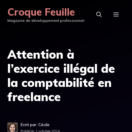
Aller
Croque Feuille
au
MEN
Magazine de développement professionnel
contenu
Attention à
l’exercice illégal de
la comptabilité en
freelance
Ecrit par: Cécile
Publié le:
1 octobre 2024