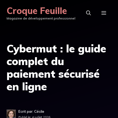
Aller
Croque Feuille
au
MEN
Magazine de développement professionnel
contenu
Cybermut : le guide
complet du
paiement sécurisé
en ligne
Ecrit par: Cécile
Publié le:
4 juillet 2026