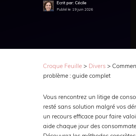
Ecrit par: Cécile
Publié le:
19 juin 2026
Croque Feuille
>
Divers
>
Comment 
problème : guide complet
Vous rencontrez un litige de cons
resté sans solution malgré vos d
un recours efficace pour faire valo
aide chaque jour des consommateu
Découvrez les méthodes concrète