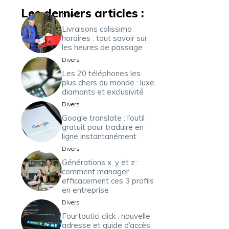
Les derniers articles :
Divers
Livraisons colissimo
horaires : tout savoir sur
les heures de passage
Divers
Les 20 téléphones les
plus chers du monde : luxe,
diamants et exclusivité
Divers
Google translate : l’outil
gratuit pour traduire en
ligne instantanément
Divers
Générations x, y et z :
comment manager
efficacement ces 3 profils
en entreprise
Divers
Fourtoutici click : nouvelle
adresse et guide d’accès