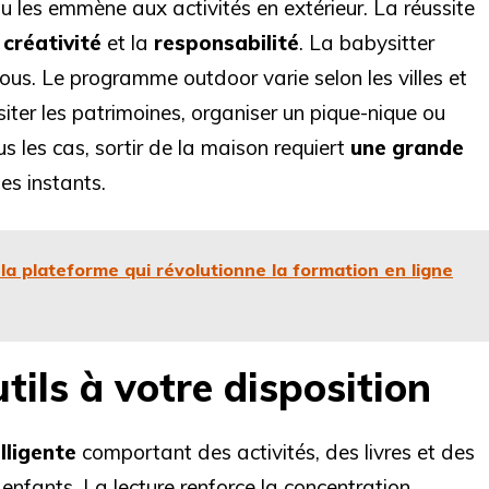
u les emmène aux activités en extérieur. La réussite
a
créativité
et la
responsabilité
. La babysitter
ous. Le programme outdoor varie selon les villes et
siter les patrimoines, organiser un pique-nique ou
us les cas, sortir de la maison requiert
une grande
es instants.
 la plateforme qui révolutionne la formation en ligne
tils à votre disposition
lligente
comportant des activités, des livres et des
enfants. La lecture renforce la concentration,