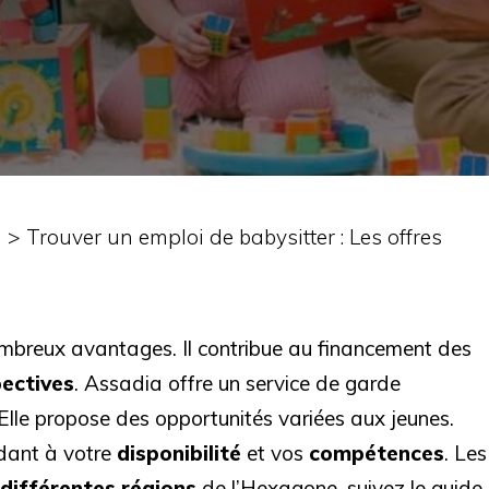
n
>
Trouver un emploi de babysitter : Les offres
ombreux avantages. Il contribue au financement des
pectives
. Assadia offre un service de garde
Elle propose des opportunités variées aux jeunes.
dant à votre
disponibilité
et vos
compétences
. Les
différentes régions
de l’Hexagone, suivez le guide.