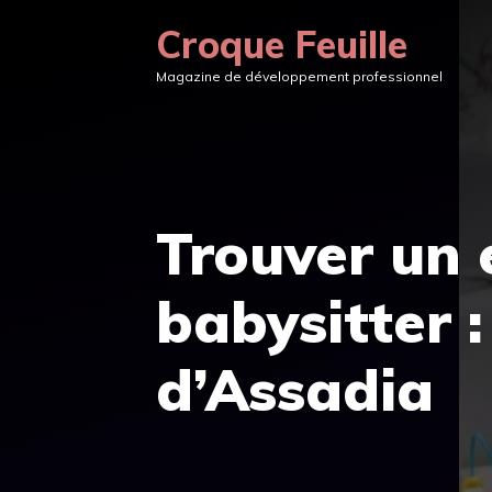
Aller
Croque Feuille
au
Magazine de développement professionnel
contenu
Trouver un 
babysitter :
d’Assadia