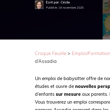
Ecrit par: Cécile
Publié le:
16 novembre 2025
Croque Feuille
>
Emploi/Formatio
d’Assadia
Un emploi de babysitter offre de n
études et ouvre de
nouvelles pers
d’enfants
sur mesure
aux parents. 
Vous trouverez un emploi correspon
agences Assadia exercent dans les