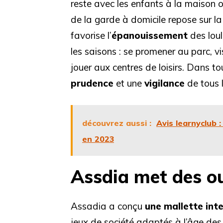
reste avec les enfants à la maison o
de la garde à domicile repose sur l
favorise l’
épanouissement
des loul
les saisons : se promener au parc, vi
jouer aux centres de loisirs. Dans to
prudence
et une
vigilance
de tous l
découvrez aussi :
Avis learnyclub :
en 2023
Assdia met des ou
Assadia a conçu
une mallette inte
jeux de société adaptés à l’âge des 