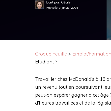
Ecrit par: Cécile
Publié le:
8 janvier 2025
Croque Feuille
>
Emploi/Formatio
Étudiant ?
Travailler chez McDonald’s à 16 a
un revenu tout en poursuivant leu
peut-on espérer gagner à cet âge
d’heures travaillées et de la légis