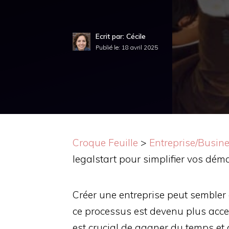
Ecrit par: Cécile
Publié le:
18 avril 2025
Croque Feuille
>
Entreprise/Busin
legalstart pour simplifier vos dém
Créer une entreprise peut sembler
ce processus est devenu plus acces
est crucial de gagner du temps et 