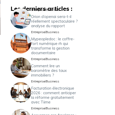
Les derniers articles :
Entreprise/Business
Orion d’openai sera-t-il
réellement spectaculaire ?
analyse du rapport
Entreprise/Business
Mypeopledoc : le coffre-
fort numérique rh qui
transforme la gestion
documentaire
Entreprise/Business
Comment lire un
baromètre des taux
immobiliers ?
Entreprise/Business
Facturation électronique
2026 : comment anticiper
la réforme gratuitement
avec Tiime
Entreprise/Business