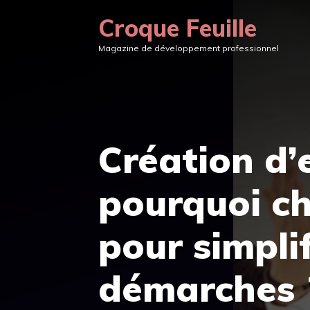
Aller
Croque Feuille
au
Magazine de développement professionnel
contenu
Création d’e
pourquoi ch
pour simplif
démarches 