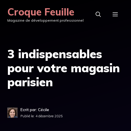
Aller
Croque Feuille
au
MEN
Magazine de développement professionnel
contenu
3 indispensables
pour votre magasin
parisien
Ecrit par: Cécile
Publié le:
4 décembre 2025