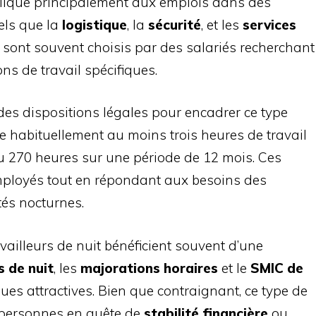
applique principalement aux emplois dans des
tels que la
logistique
, la
sécurité
, et les
services
 sont souvent choisis par des salariés recherchant
ns de travail spécifiques.
des dispositions légales pour encadrer ce type
ue habituellement au moins trois heures de travail
u 270 heures sur une période de 12 mois. Ces
employés tout en répondant aux besoins des
tés nocturnes.
availleurs de nuit bénéficient souvent d’une
s de nuit
, les
majorations horaires
et le
SMIC de
es attractives. Bien que contraignant, ce type de
 personnes en quête de
stabilité financière
ou