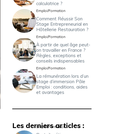
calculatrice ?
Emploi/Formation
Comment Réussir Son
Stage Entrepreneurial en
Hôtellerie Restauration ?
Emploi/Formation
À partir de quel âge peut-
on travailler en France ?
Règles, exceptions et
conseils indispensables
Emploi/Formation
La rémunération lors d’un
stage d’immersion Pôle
Emploi : conditions, aides
et avantages
Les derniers articles :
n
Emploi/Formation