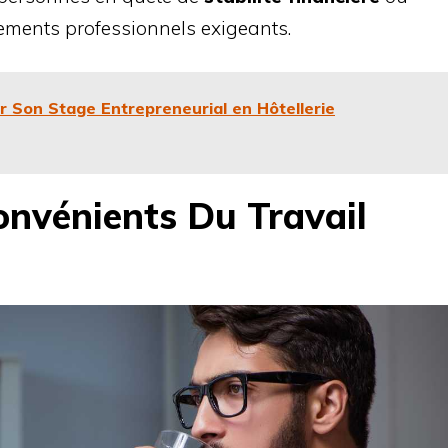
ements professionnels exigeants.
 Son Stage Entrepreneurial en Hôtellerie
onvénients Du Travail