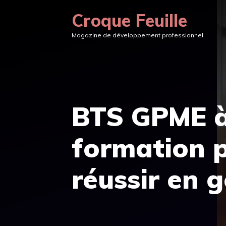
Aller
Croque Feuille
au
Magazine de développement professionnel
contenu
BTS GPME à
formation p
réussir en 