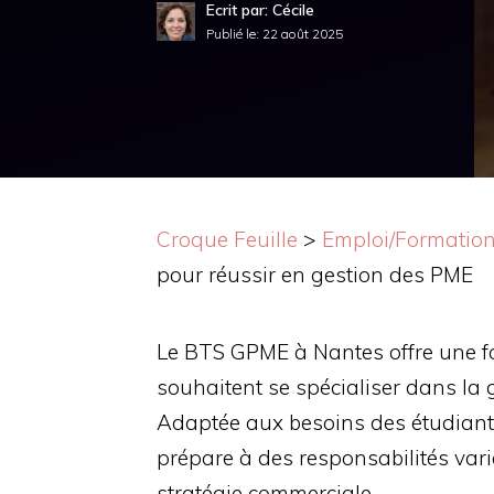
Ecrit par: Cécile
Publié le:
22 août 2025
Croque Feuille
>
Emploi/Formatio
pour réussir en gestion des PME
Le BTS GPME à Nantes offre une fo
souhaitent se spécialiser dans la 
Adaptée aux besoins des étudiants
prépare à des responsabilités varié
stratégie commerciale.